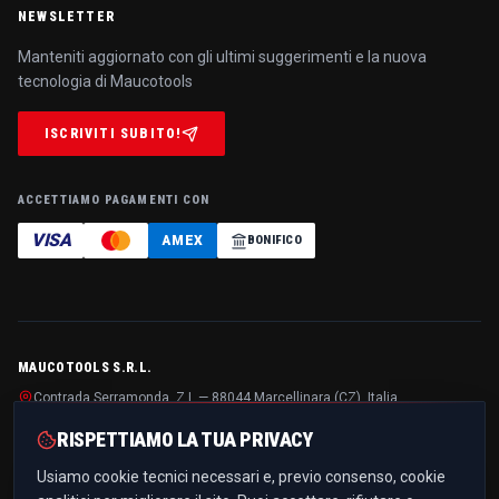
NEWSLETTER
Manteniti aggiornato con gli ultimi suggerimenti e la nuova
tecnologia di Maucotools
ISCRIVITI SUBITO!
ACCETTIAMO PAGAMENTI CON
VISA
AMEX
BONIFICO
MAUCOTOOLS S.R.L.
Contrada Serramonda, Z.I. — 88044 Marcellinara (CZ), Italia
P.IVA / C.F.
IT03299510796
· REA
CZ-194125
· Cap. soc.
€ 10.000,00 i.v.
RISPETTIAMO LA TUA PRIVACY
+39 0961 021836
Usiamo cookie tecnici necessari e, previo consenso, cookie
info@maucotools.com