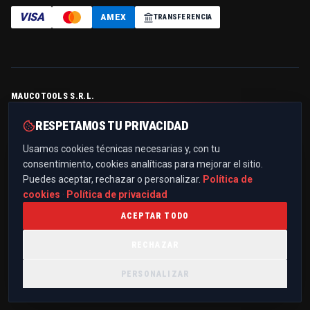
VISA
AMEX
TRANSFERENCIA
MAUCOTOOLS S.R.L.
Contrada Serramonda, Z.I. — 88044 Marcellinara (CZ), Italia
RESPETAMOS TU PRIVACIDAD
P.IVA / C.F.
IT03299510796
· REA
CZ-194125
· Cap. soc.
€ 10.000,00 i.v.
Usamos cookies técnicas necesarias y, con tu
+39 0961 021836
consentimiento, cookies analíticas para mejorar el sitio.
info@maucotools.com
Puedes aceptar, rechazar o personalizar.
Política de
PEC:
maucotoolssrl@pec.it
cookies
·
Política de privacidad
ACEPTAR TODO
RECHAZAR
POLÍTICA DE PRIVACIDAD
POLÍTICA DE COOKIES
TÉRMINOS Y CONDICIONES
TRANSPARENCIA PROYECTOS UE
PREFERENCIAS DE COOKIES
PERSONALIZAR
©
2026
MAUCOTOOLS S.R.L.
—
TODOS LOS DERECHOS RESERVADOS